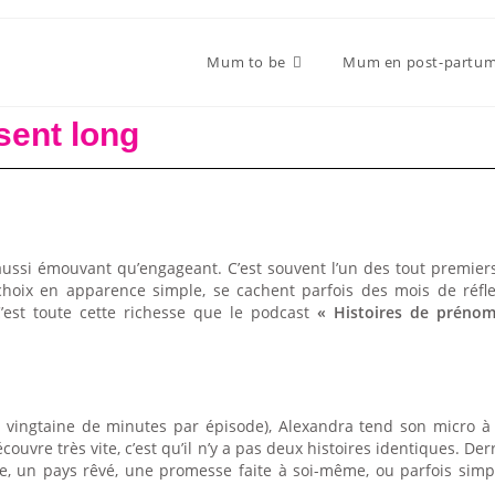
Mum to be
Mum en post-partu
sent long
ssi émouvant qu’engageant. C’est souvent l’un des tout premiers
hoix en apparence simple, se cachent parfois des mois de réfle
est toute cette richesse que le podcast
« Histoires de prénom
vingtaine de minutes par épisode), Alexandra tend son micro à 
écouvre très vite, c’est qu’il n’y a pas deux histoires identiques.
re, un pays rêvé, une promesse faite à soi-même, ou parfois sim