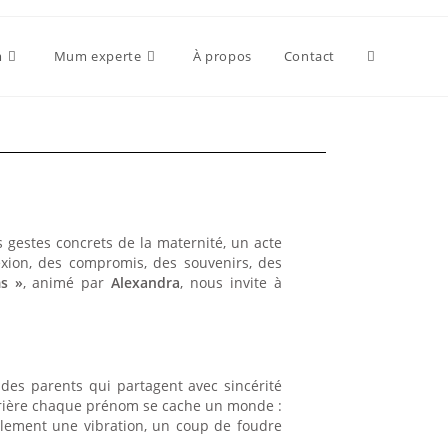
m
Mum experte
À propos
Contact
 gestes concrets de la maternité, un acte
xion, des compromis, des souvenirs, des
s »
, animé par
Alexandra
, nous invite à
des parents qui partagent avec sincérité
 Derrière chaque prénom se cache un monde :
plement une vibration, un coup de foudre