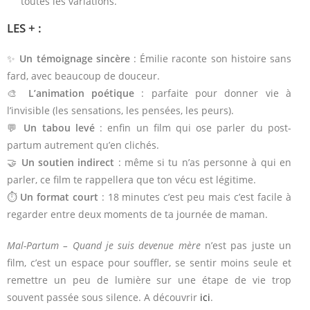
toutes les variations.
LES + :
✨
Un témoignage sincère
: Émilie raconte son histoire sans
fard, avec beaucoup de douceur.
🎨
L’animation poétique
: parfaite pour donner vie à
l’invisible (les sensations, les pensées, les peurs).
💬
Un tabou levé
: enfin un film qui ose parler du post-
partum autrement qu’en clichés.
🤝
Un soutien indirect
: même si tu n’as personne à qui en
parler, ce film te rappellera que ton vécu est légitime.
⏱️
Un format court
: 18 minutes c’est peu mais c’est facile à
regarder entre deux moments de ta journée de maman.
Mal-Partum – Quand je suis devenue mère
n’est pas juste un
film, c’est un espace pour souffler, se sentir moins seule et
remettre un peu de lumière sur une étape de vie trop
souvent passée sous silence. A découvrir
ici
.