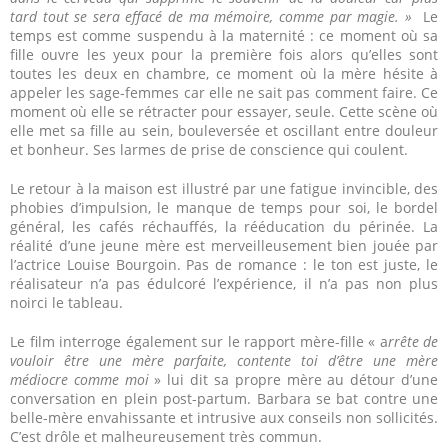
tard tout se sera effacé de ma mémoire, comme par magie. »
Le
temps est comme suspendu à la maternité : ce moment où sa
fille ouvre les yeux pour la première fois alors qu’elles sont
toutes les deux en chambre, ce moment où la mère hésite à
appeler les sage-femmes car elle ne sait pas comment faire. Ce
moment où elle se rétracter pour essayer, seule. Cette scène où
elle met sa fille au sein, bouleversée et oscillant entre douleur
et bonheur. Ses larmes de prise de conscience qui coulent.
Le retour à la maison est illustré par une fatigue invincible, des
phobies d’impulsion, le manque de temps pour soi, le bordel
général, les cafés réchauffés, la rééducation du périnée. La
réalité d’une jeune mère est merveilleusement bien jouée par
l’actrice Louise Bourgoin. Pas de romance : le ton est juste, le
réalisateur n’a pas édulcoré l’expérience, il n’a pas non plus
noirci le tableau.
Le film interroge également sur le rapport mère-fille « a
rrête de
vouloir être une mère parfaite, contente toi d’être une mère
médiocre comme moi
» lui dit sa propre mère au détour d’une
conversation en plein post-partum. Barbara se bat contre une
belle-mère envahissante et intrusive aux conseils non sollicités.
C’est drôle et malheureusement très commun.