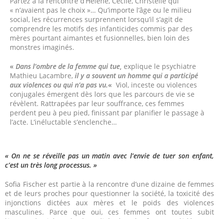
Partez à la rencontre d’Hélène, Cécile, Christelle qui
« n’avaient pas le choix »… Qu’importe l’âge ou le milieu
social, les récurrences surprennent lorsqu’il s’agit de
comprendre les motifs des infanticides commis par des
mères pourtant aimantes et fusionnelles, bien loin des
monstres imaginés.
«
Dans l’ombre de la femme qui tue
,
explique le psychiatre
Mathieu Lacambre,
il y a souvent un homme qui a participé
aux violences ou qui n’a pas vu.
«
Viol, inceste ou violences
conjugales émergent dès lors que les parcours de vie se
révèlent. Rattrapées par leur souffrance, ces femmes
perdent peu à peu pied, finissant par planifier le passage à
l’acte. L’inéluctable s’enclenche…
« On ne se réveille pas un matin avec l’envie de tuer son enfant,
c’est un très long processus. »
Sofia Fischer est partie à la rencontre d’une dizaine de femmes
et de leurs proches pour questionner la société, la toxicité des
injonctions dictées aux mères et le poids des violences
masculines. Parce que oui, ces femmes ont toutes subit