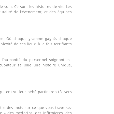
 soin. Ce sont les histoires de vie. Les
utalité de l’événement, et des équipes
ythme. Où chaque gramme gagné, chaque
xité de ces lieux, à la fois terrifiants
n l’humanité du personnel soignant est
ubateur se joue une histoire unique,
ui ont vu leur bébé partir trop tôt vers
ettre des mots sur ce que vous traversez
le – des médecins, des infirmières, des